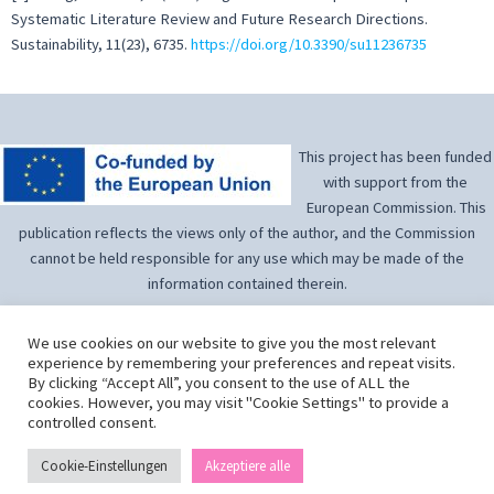
Systematic Literature Review and Future Research Directions.
Sustainability, 11(23), 6735.
https://doi.org/10.3390/su11236735
This project has been funded
with support from the
European Commission. This
publication reflects the views only of the author, and the Commission
cannot be held responsible for any use which may be made of the
information contained therein.
We use cookies on our website to give you the most relevant
experience by remembering your preferences and repeat visits.
By clicking “Accept All”, you consent to the use of ALL the
cookies. However, you may visit "Cookie Settings" to provide a
Wonder Women Works
by
Wonder Women Works Project Partnership
is
controlled consent.
licensed under
CC BY-SA 4.0
Cookie-Einstellungen
Akzeptiere alle