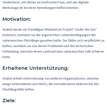
Hindernisse, mit denen sie konfrontiert war, und wie digitale
Werkzeuge ihr bei ihren Bemühungen helfen k
ö
nnte
n
.
Motivation:
Anabel wurde zur freiwilligen Mitarbeit im Projekt “
Under
the
Sun”
motiviert, nachdem sie die ungerechten Lebensbedingungen der
saharauischen
Flüchtlinge gesehen hatte. Sie fühlte sich verpflichtet zu
helfen, nachdem sie von deren
Problemen
und der historischen
Verbindung zwischen ihrem Land und dem
saharauischen
Volk erfahren
hatte.
Erhaltene Unterstützung
:
Anabel erhielt Unterstützung von anderen Organisationen, dar
unter
einige Unternehmen und NGOs
, die normalerweise anderen bei der
Flüchtlingshilfe helfen.
Ziele: