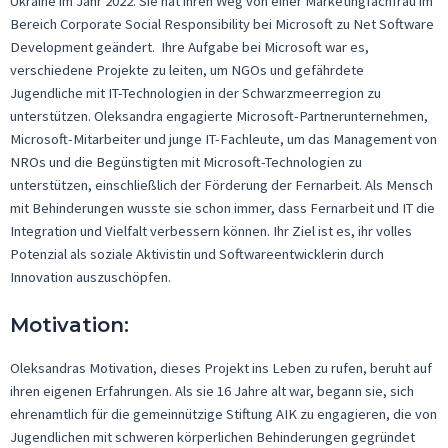
Ukraine im Jahr 2022. Sie hat ihren Weg von einer Marketingfachfrau im
Bereich Corporate
Social
Responsibility
bei Microsoft zu Net Software
Development geändert. Ihre Aufgabe bei Microsoft war es,
verschiedene Projekte zu leiten, um NGOs und gefährdete
Jugendliche mit IT-Technologien in der Schwarzmeerregion zu
unterstützen.
Oleksandra
engagierte Microsoft-Partnerunternehmen,
Microsoft-Mitarbeiter und junge IT-Fachleute, um das Management von
NROs und die Begünstigten mit Microsoft-Technologien zu
unterstützen, einschließlich der Förderung der Fernarbeit. Als Mensch
mit Behinderungen wusste sie schon immer, dass Fernarbeit und IT die
Integration und Vielfalt verbessern können. Ihr Ziel ist es, ihr volles
Potenzial als soziale Aktivistin und Softwareentwicklerin durch
Innovation auszuschöpfen.
Motivation:
Oleksandras
Motivation, dieses Projekt ins Leben zu rufen, beruht auf
ihren eigenen Erfahrungen. Als sie 16 Jahre alt war, begann sie, sich
ehrenamtlich für die gemeinnützige Stiftung AIK zu engagieren, die von
Jugendlichen mit schweren körperlichen Behinderungen gegründet