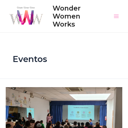
Skip
Wonder
to
Women
content
Main
Works
Men
Eventos