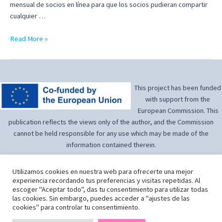
mensual de socios en línea para que los socios pudieran compartir
cualquier …
Boletín
Read More »
nº1,
Julio
2022
This project has been funded
with support from the
European Commission. This
publication reflects the views only of the author, and the Commission
cannot be held responsible for any use which may be made of the
information contained therein.
Utilizamos cookies en nuestra web para ofrecerte una mejor
experiencia recordando tus preferencias y visitas repetidas. Al
escoger "Aceptar todo", das tu consentimiento para utilizar todas
las cookies. Sin embargo, puedes acceder a "ajustes de las
Wonder Women Works
by
Wonder Women Works Project Partnership
is
cookies" para controlar tu consentimiento.
licensed under
CC BY-SA 4.0