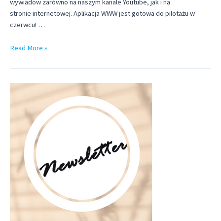
wywiadów zarówno na naszym kanale Youtube, jak i na
stronie internetowej. Aplikacja WWW jest gotowa do pilotażu w
czerwcu! …
BIULETYN
Read More »
3