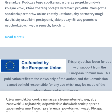
Grenadzie. Podczas tego spotkania partnerzy projektu omówili
kolejne kroki, które zostaną podjęte w ramach projektu. Miesięczne
spotkania partnerów online zostały ustalone, aby partnerzy mogli
dzielić się wszelkimi postępami, jakie poczynili i aby pomóc w
nadchodzących wydarzeniach, takich …
Biuletyn
Read More »
Nº1,
Lipiec
2022
This project has been funded
with support from the
European Commission. This
publication reflects the views only of the author, and the Commission
cannot be held responsible for any use which may be made of the
information contained therein.
Używamy plików cookie na naszej stronie internetowej, aby
zapewnić Ci najbardziej odpowiednie doświadczenie poprzez
zapamiętywanie Twoich preferencji i powtórnych wizyt. Klikając