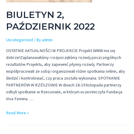
BIULETYN 2,
PAŹDZIERNIK 2022
Uncategorized
/ By
admin
OSTATNIE AKTUALNOŚCI W PROJEKCIE Projekt WWW ma się
dobrze!Zaplanowaliśmy i rozpoczęliśmy rozwój poszczególnych
rezultatów Projektu, aby zapewnić płynny rozwój. Partnerzy
współpracowali ze sobą i organizowali różne spotkania online, aby
śledzić i kontrolować, czy praca została wykonana. SPOTKANIE
PARTNERÓW W RZÉSZOWIE W dniach 18-19 listopada partnerzy
odbyli spotkanie w Rzeszowie, w którym uczestniczyła Fundacja
Viva Femina. …
BIULETYN
Read More »
2,
PAŹDZIERNIK
2022