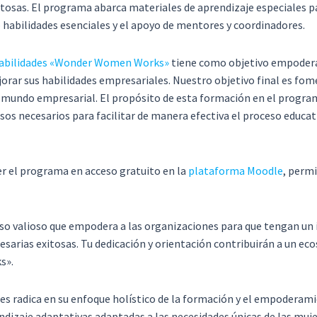
itosas. El programa abarca materiales de aprendizaje especiales 
 habilidades esenciales y el apoyo de mentores y coordinadores.
habilidades «Wonder Women Works»
tiene como objetivo empoderar
orar sus habilidades empresariales. Nuestro objetivo final es fom
l mundo empresarial. El propósito de esta formación en el program
sos necesarios para facilitar de manera efectiva el proceso educat
 el programa en acceso gratuito en la
plataforma Moodle
, permi
so valioso que empodera a las organizaciones para que tengan un 
resarias exitosas. Tu dedicación y orientación contribuirán a un
s».
es radica en su enfoque holístico de la formación y el empoderami
ndizaje adaptativas adaptadas a las necesidades únicas de las muje