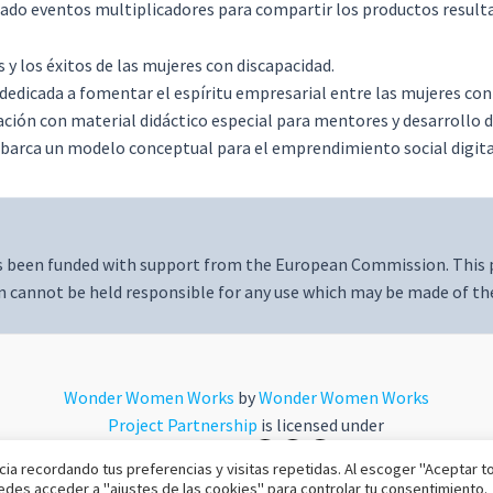
rado eventos multiplicadores para compartir los productos result
 y los éxitos de las mujeres con discapacidad.
 dedicada a fomentar el espíritu empresarial entre las mujeres co
ión con material didáctico especial para mentores y desarrollo de
abarca un modelo conceptual para el emprendimiento social digital
s been funded with support from the European Commission. This pu
cannot be held responsible for any use which may be made of th
Wonder Women Works
by
Wonder Women Works
Project Partnership
is licensed under
CC BY-SA 4.0
ia recordando tus preferencias y visitas repetidas. Al escoger "Aceptar t
uedes acceder a "ajustes de las cookies" para controlar tu consentimiento.