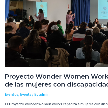
Proyecto Wonder Women Works: 
de las mujeres con discapacida
Eventos
,
Events
/ By
admin
El Proyecto Wonder Women Works capacita a mujeres con discapa