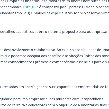
 da Europa e as histórias inspiradoras de mulheres bem sucedidas
incapacidades.
Este guia
é composto por 3 partes: 1) Modelo conc
preendedorismo” e 3) Opiniões de especialistas sobre o desenvolv
 detalhes específicos sobre o sistema proposto para os empresário
 de desenvolvimento colaborativo. Ao exibir a possibilidade de u
gem que podemos adequar aos desafios e aspirações únicos dos noss
ferece conhecimentos práticos e competências essenciais para o s
teressadas em aperfeiçoar as suas capacidades empresariais de fo
 ajudar o percurso empresarial das mulheres com incapacidades.
iros de carreira e educadores com o objetivo de aumentar as suas