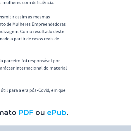
s mulheres com deficiência.
ransmitir assim as mesmas
ento de Mulheres Empreendedoras
endizagem. Como resultado deste
ado a partir de casos reais de
a parceiro foi responsável por
carácter internacional do material
til para a era pós-Covid, em que
rmato
PDF
ou
ePub
.