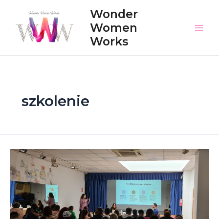
Skip
Wonder
to
Women
content
Main
Works
Men
szkolenie